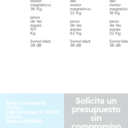
motor
del
del
magnético:
motor
motor
36 Kg
magnético:
magnétic
22 Kg
18 Kg
peso
de las
peso
peso
aspas:
de las
de las
107
aspas:
aspas:
Kg
62 Kg
52 Kg
Sonoridad:
Sonoridad:
Sonorida
38 dB
38 dB
38 dB
Solicita un
Parque Empresarial
presupuesto
Táctica
Calle Corretger, 97. 46980
sin
Paterna
Valencia (ESPAÑA)
compromiso