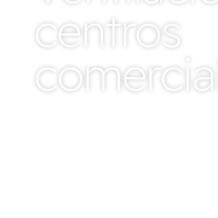
centros
comercia