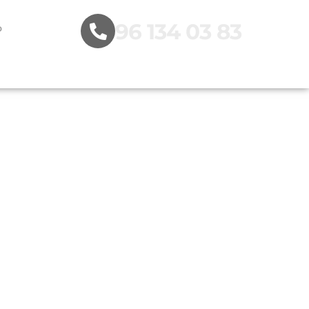
96 134 03 83
o