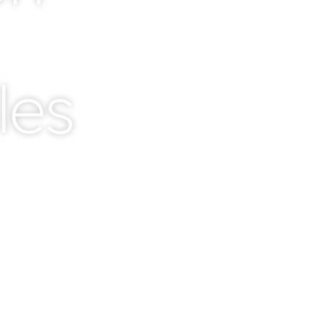
comerciales
La masificación de personas en u
les
conllevar una acumulación de bacte
gran cantidad de partículas dañinas p
centros comerciales deben contar 
sistema de ventilación que permita r
del aire.
Aunque pueda parecer una decisión
instalar sólo un buen equipo, sino
las necesidades y requerimientos de
tener en cuenta características co
de ventilación, los filtros y la clima
sobre los trabajadores como los clie